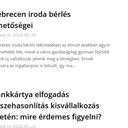
brecen iroda bérlés
hetőségei
ted on 2026-05-30
ecen iroda bérlés tekintetében az elmúlt években egyre
settebb lett, mivel a város gazdaságilag gyorsan fejlődik
ok új vállalkozás jelenik meg a térségben. Ennek
sára az ingatlanpiac is bővült, így ma…
nkkártya elfogadás
szehasonlítás kisvállalkozás
etén: mire érdemes figyelni?
ted on 2026-05-22