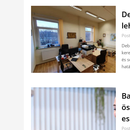
De
le
Pos
Debr
kere
és s
hatá
Ba
ös
es
Pos