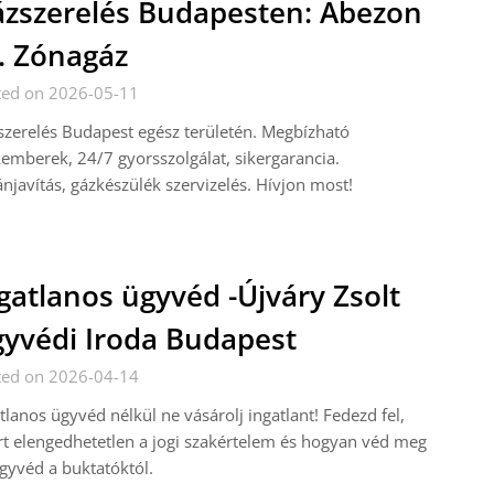
zszerelés Budapesten: Abezon
. Zónagáz
ted on 2026-05-11
zerelés Budapest egész területén. Megbízható
emberek, 24/7 gyorsszolgálat, sikergarancia.
njavítás, gázkészülék szervizelés. Hívjon most!
gatlanos ügyvéd -Újváry Zsolt
yvédi Iroda Budapest
ted on 2026-04-14
tlanos ügyvéd nélkül ne vásárolj ingatlant! Fedezd fel,
t elengedhetetlen a jogi szakértelem és hogyan véd meg
gyvéd a buktatóktól.