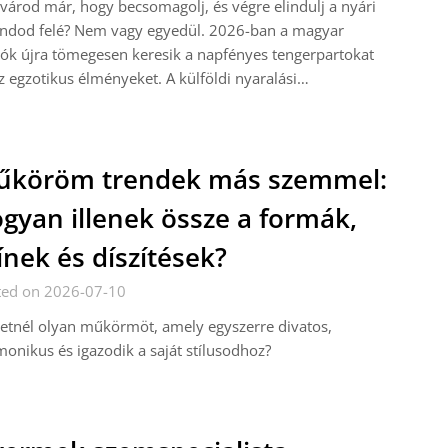
 várod már, hogy becsomagolj, és végre elindulj a nyári
andod felé? Nem vagy egyedül. 2026-ban a magyar
ók újra tömegesen keresik a napfényes tengerpartokat
z egzotikus élményeket. A külföldi nyaralási…
űköröm trendek más szemmel:
gyan illenek össze a formák,
ínek és díszítések?
ted on 2026-07-10
etnél olyan műkörmöt, amely egyszerre divatos,
onikus és igazodik a saját stílusodhoz?