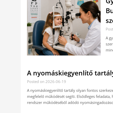
Gy
Bu
sz
Pos
A g
szer
mind
A nyomáskiegyenlítő tartá
Posted on 2026-06-19
A nyomáskiegyenlítő tartály olyan fontos szerkezet
megfelelő működését segíti. Elsődleges feladata, 
rendszer működéséből adódó nyomásingadozások