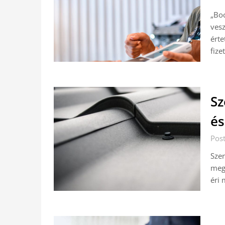
„Boc
vesz
érte
fiz
Sz
és
Pos
Szer
mego
éri 