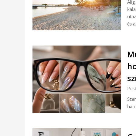
Alig
kal
utaz
és a
M
ho
sz
Pos
Szer
harm