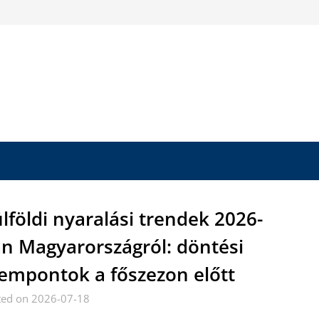
lföldi nyaralási trendek 2026-
n Magyarországról: döntési
empontok a főszezon előtt
ted on 2026-07-18