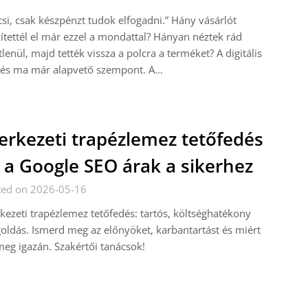
si, csak készpénzt tudok elfogadni.” Hány vásárlót
ítettél el már ezzel a mondattal? Hányan néztek rád
tlenül, majd tették vissza a polcra a terméket? A digitális
etés ma már alapvető szempont. A…
erkezeti trapézlemez tetőfedés
 a Google SEO árak a sikerhez
ted on 2026-05-16
kezeti trapézlemez tetőfedés: tartós, költséghatékony
ldás. Ismerd meg az előnyöket, karbantartást és miért
meg igazán. Szakértői tanácsok!