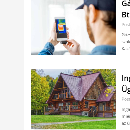
Gá
Bt
Pos
Gázs
szak
Kazá
In
Üg
Pos
Inga
miér
az ü