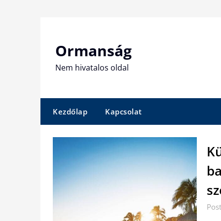
Skip
to
content
Ormanság
Nem hivatalos oldal
Kezdőlap
Kapcsolat
Kü
ba
sz
Pos