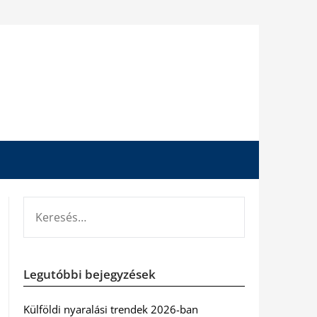
KERESÉS:
Legutóbbi bejegyzések
Külföldi nyaralási trendek 2026-ban