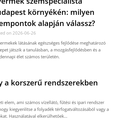
ermek szemspecialista
dapest környékén: milyen
empontok alapján válassz?
ted on 2026-06-26
yermekek látásának egészséges fejlődése meghatározó
epet játszik a tanulásban, a mozgásfejlődésben és a
ennapi élet számos területén.
ly a korszerű rendszerekben
i elem, ami számos vízellátó, fűtési és ipari rendszer
hogy kiegyenlítse a folyadék térfogatváltozásából vagy a
at. Használatával elkerülhetőek…