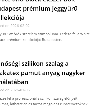
dapest prémium jeggyűrű
llekciója
ted on 2026-02-02
yűrű: az örök szerelem szimbóluma. Fedezd fel a White
ack prémium kollekcióját Budapesten.
nőségi szilikon szalag a
akatex pamut anyag nagyker
nálatában
ted on 2026-01-05
zze fel a professzionális szilikon szalag előnyeit:
lmas, láthatatlan és tartós megoldás ruhatervezőknek.