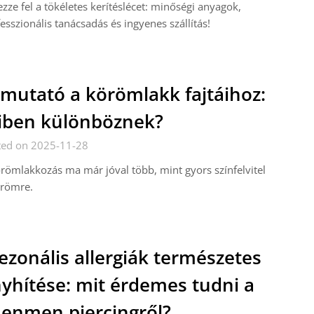
zze fel a tökéletes kerítéslécet: minőségi anyagok,
esszionális tanácsadás és ingyenes szállítás!
mutató a körömlakk fajtáihoz:
ben különböznek?
ted on 2025-11-28
römlakkozás ma már jóval több, mint gyors színfelvitel
örömre.
ezonális allergiák természetes
yhítése: mit érdemes tudni a
enmen piercingről?