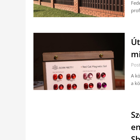
Fede
prof
Út
mi
Pos
A kö
a k
Sz
en
Sh