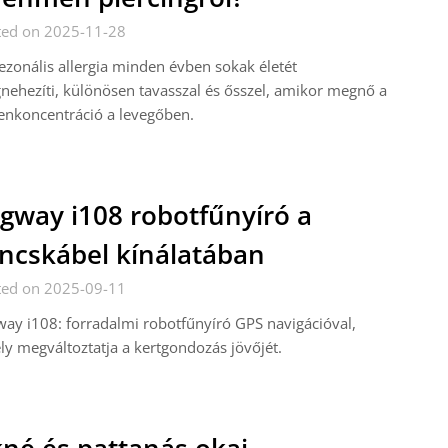
ted on 2025-11-28
ezonális allergia minden évben sokak életét
ehezíti, különösen tavasszal és ősszel, amikor megnő a
enkoncentráció a levegőben.
gway i108 robotfűnyíró a
ncskábel kínálatában
ted on 2025-09-11
ay i108: forradalmi robotfűnyíró GPS navigációval,
y megváltoztatja a kertgondozás jövőjét.