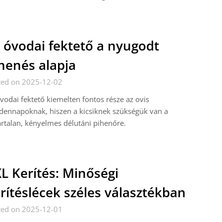
 óvodai fektető a nyugodt
henés alapja
ted on 2025-12-02
vodai fektető kiemelten fontos része az ovis
ennapoknak, hiszen a kicsiknek szükségük van a
rtalan, kényelmes délutáni pihenőre.
L Kerítés: Minőségi
rítéslécek széles választékban
ted on 2025-12-01