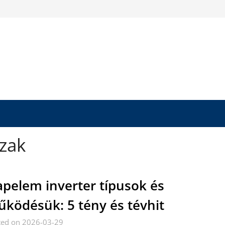
zak
pelem inverter típusok és
ködésük: 5 tény és tévhit
ted on 2026-03-29