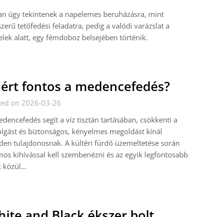
n úgy tekintenek a napelemes beruházásra, mint
zerű tetőfedési feladatra, pedig a valódi varázslat a
lek alatt, egy fémdoboz belsejében történik.
ért fontos a medencefedés?
ted on 2026-03-26
dencefedés segít a víz tisztán tartásában, csökkenti a
lgást és biztonságos, kényelmes megoldást kínál
en tulajdonosnak. A kültéri fürdő üzemeltetése során
os kihívással kell szembenézni és az egyik legfontosabb
k közül…
ite and Black ékszer bolt