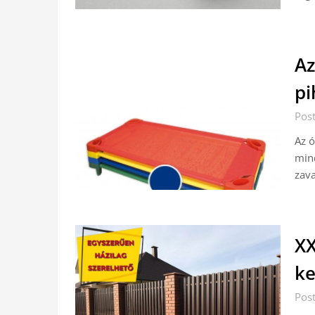
Az
pi
Pos
Az ó
mind
zava
XX
ke
Pos