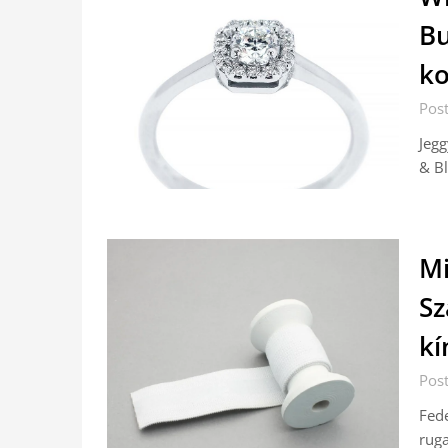
Bu
ko
Pos
Jegg
& Bl
Mi
Sz
kí
Pos
Fede
ruga