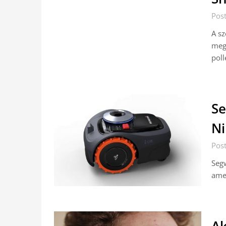
Pos
A sz
megn
poll
Se
Ni
Pos
Segw
amel