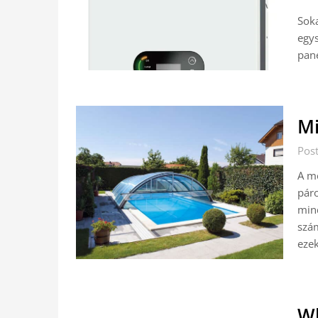
Soka
egys
pane
Mi
Pos
A me
páro
mind
szám
eze
Wh