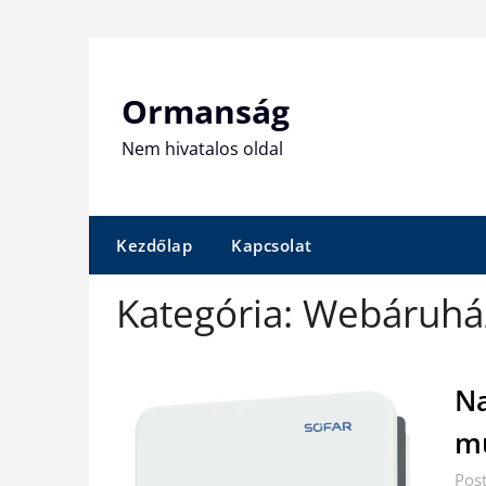
Skip
to
content
Ormanság
Nem hivatalos oldal
Kezdőlap
Kapcsolat
Kategória:
Webáruhá
Na
mű
Pos