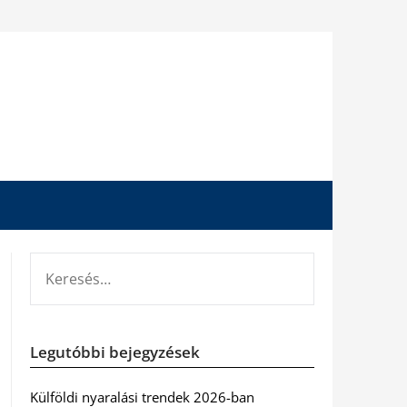
KERESÉS:
Legutóbbi bejegyzések
Külföldi nyaralási trendek 2026-ban