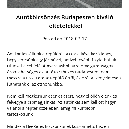
Autókölcsönzés Budapesten kiváló
feltételekkel
Posted on 2018-07-17
Amikor leszállunk a repülőről, akkor a következő lépés,
hogy keresünk egy járművet, amivel tovább folytathatjuk
utunkat a cél felé. A nyaralásból hazatérve gazdaságos
áron lehetséges az autókölcsönzés Budapesten (nem
messze a Liszt Ferenc Repülőtértől) és ezáltal kényelmesen
juthatunk el az otthonunkba.
Nem kell megkérnünk senkit azért, hogy eljöjjön elénk és
felvegye a csomagjainkat. Az autónkat sem kell ott hagyni
valahol a reptér közelében, amíg mi külföldön
tartózkodunk.
Mindez a BeeRides kölcsönzőnek köszönhető, hiszen