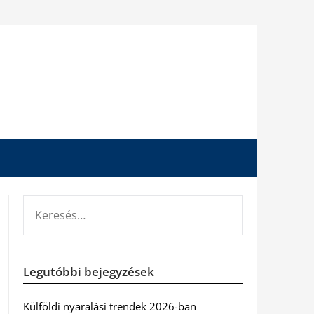
KERESÉS:
Legutóbbi bejegyzések
Külföldi nyaralási trendek 2026-ban