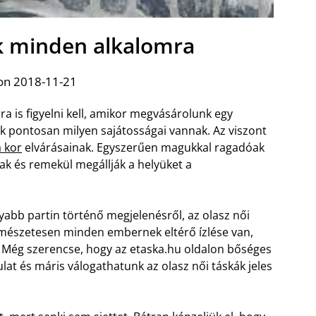
ák minden alkalomra
on 2018-11-21
ra is figyelni kell, amikor megvásárolunk egy
 pontosan milyen sajátosságai vannak. Az viszont
a kor
elvárásainak. Egyszerűen magukkal ragadóak
k és remekül megállják a helyüket a
abb partin történő megjelenésről, az olasz női
ermészetesen minden embernek eltérő ízlése van,
. Még szerencse, hogy az etaska.hu oldalon bőséges
at és máris válogathatunk az olasz női táskák jeles