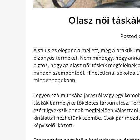
Olasz női tásk
Posted 
A stílus és elegancia mellett, még a praktikum
bizonyos terméket. Nem mindegy, hogy annak
biztos, hogy az
olasz női táskák megfelelnek 
minden szempontból. Hihetetlenül sokoldalúa
mindennapokban.
Legyen szó munkába járásról vagy egy komoly
táskák bármelyike tökéletes társunk lesz. T
ezért igyekszik annak megfelelően választani
kínálattal nézhetünk szembe. Csak pár mozdul
képviselői között.