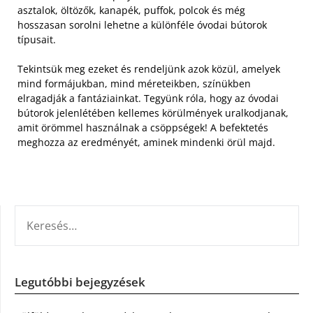
asztalok, öltözők, kanapék, puffok, polcok és még
hosszasan sorolni lehetne a különféle óvodai bútorok
típusait.
Tekintsük meg ezeket és rendeljünk azok közül, amelyek
mind formájukban, mind méreteikben, színükben
elragadják a fantáziainkat. Tegyünk róla, hogy az óvodai
bútorok jelenlétében kellemes körülmények uralkodjanak,
amit örömmel használnak a csöppségek! A befektetés
meghozza az eredményét, aminek mindenki örül majd.
KERESÉS:
Legutóbbi bejegyzések