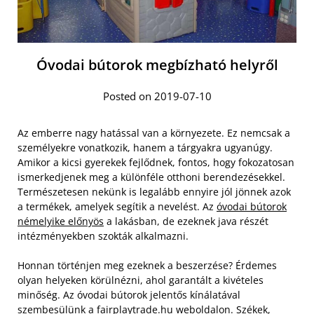
Óvodai bútorok megbízható helyről
Posted on 2019-07-10
Az emberre nagy hatással van a környezete. Ez nemcsak a
személyekre vonatkozik, hanem a tárgyakra ugyanúgy.
Amikor a kicsi gyerekek fejlődnek, fontos, hogy fokozatosan
ismerkedjenek meg a különféle otthoni berendezésekkel.
Természetesen nekünk is legalább ennyire jól jönnek azok
a termékek, amelyek segítik a nevelést. Az
óvodai bútorok
némelyike előnyös
a lakásban, de ezeknek java részét
intézményekben szokták alkalmazni.
Honnan történjen meg ezeknek a beszerzése? Érdemes
olyan helyeken körülnézni, ahol garantált a kivételes
minőség. Az óvodai bútorok jelentős kínálatával
szembesülünk a fairplaytrade.hu weboldalon. Székek,