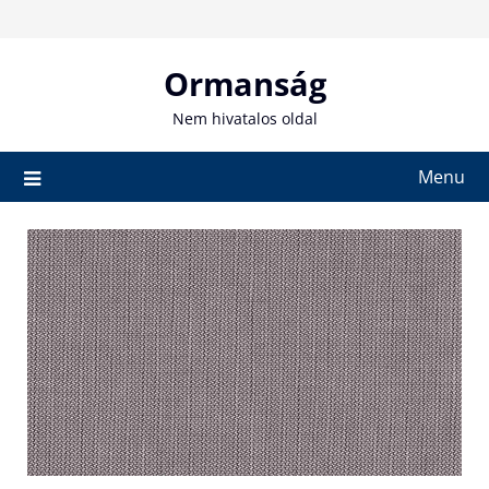
Skip
to
content
Ormanság
Nem hivatalos oldal
Menu