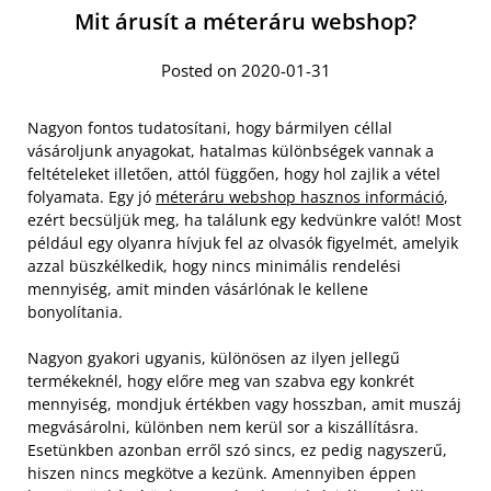
Mit árusít a méteráru webshop?
Posted on 2020-01-31
Nagyon fontos tudatosítani, hogy bármilyen céllal
vásároljunk anyagokat, hatalmas különbségek vannak a
feltételeket illetően, attól függően, hogy hol zajlik a vétel
folyamata. Egy jó
méteráru webshop hasznos információ
,
ezért becsüljük meg, ha találunk egy kedvünkre valót! Most
például egy olyanra hívjuk fel az olvasók figyelmét, amelyik
azzal büszkélkedik, hogy nincs minimális rendelési
mennyiség, amit minden vásárlónak le kellene
bonyolítania.
Nagyon gyakori ugyanis, különösen az ilyen jellegű
termékeknél, hogy előre meg van szabva egy konkrét
mennyiség, mondjuk értékben vagy hosszban, amit muszáj
megvásárolni, különben nem kerül sor a kiszállításra.
Esetünkben azonban erről szó sincs, ez pedig nagyszerű,
hiszen nincs megkötve a kezünk. Amennyiben éppen