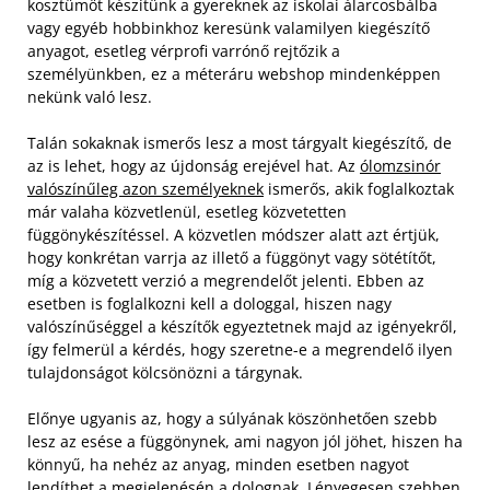
kosztümöt készítünk a gyereknek az iskolai álarcosbálba
vagy egyéb hobbinkhoz keresünk valamilyen kiegészítő
anyagot, esetleg vérprofi varrónő rejtőzik a
személyünkben, ez a méteráru webshop mindenképpen
nekünk való lesz.
Talán sokaknak ismerős lesz a most tárgyalt kiegészítő, de
az is lehet, hogy az újdonság erejével hat. Az
ólomzsinór
valószínűleg azon személyeknek
ismerős, akik foglalkoztak
már valaha közvetlenül, esetleg közvetetten
függönykészítéssel. A közvetlen módszer alatt azt értjük,
hogy konkrétan varrja az illető a függönyt vagy sötétítőt,
míg a közvetett verzió a megrendelőt jelenti. Ebben az
esetben is foglalkozni kell a dologgal, hiszen nagy
valószínűséggel a készítők egyeztetnek majd az igényekről,
így felmerül a kérdés, hogy szeretne-e a megrendelő ilyen
tulajdonságot kölcsönözni a tárgynak.
Előnye ugyanis az, hogy a súlyának köszönhetően szebb
lesz az esése a függönynek, ami nagyon jól jöhet, hiszen ha
könnyű, ha nehéz az anyag, minden esetben nagyot
lendíthet a megjelenésén a dolognak. Lényegesen szebben