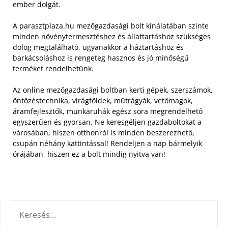
ember dolgát.
A parasztplaza.hu mezőgazdasági bolt kínálatában szinte
minden növénytermesztéshez és állattartáshoz szükséges
dolog megtalálható, ugyanakkor a háztartáshoz és
barkácsoláshoz is rengeteg hasznos és jó minőségű
terméket rendelhetünk.
Az online mezőgazdasági boltban kerti gépek, szerszámok,
öntözéstechnika, virágföldek, műtrágyák, vetőmagok,
áramfejlesztők, munkaruhák egész sora megrendelhető
egyszerűen és gyorsan. Ne keresgéljen gazdaboltokat a
városában, hiszen otthonról is minden beszerezhető,
csupán néhány kattintással! Rendeljen a nap bármelyik
órájában, hiszen ez a bolt mindig nyitva van!
KERESÉS: