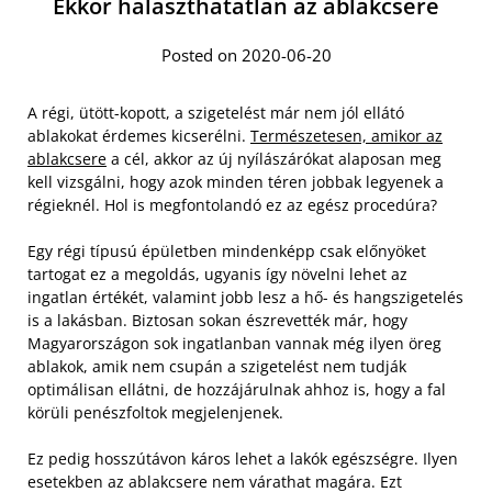
Ekkor halaszthatatlan az ablakcsere
Posted on 2020-06-20
A régi, ütött-kopott, a szigetelést már nem jól ellátó
ablakokat érdemes kicserélni.
Természetesen, amikor az
ablakcsere
a cél, akkor az új nyílászárókat alaposan meg
kell vizsgálni, hogy azok minden téren jobbak legyenek a
régieknél. Hol is megfontolandó ez az egész procedúra?
Egy régi típusú épületben mindenképp csak előnyöket
tartogat ez a megoldás, ugyanis így növelni lehet az
ingatlan értékét, valamint jobb lesz a hő- és hangszigetelés
is a lakásban. Biztosan sokan észrevették már, hogy
Magyarországon sok ingatlanban vannak még ilyen öreg
ablakok, amik nem csupán a szigetelést nem tudják
optimálisan ellátni, de hozzájárulnak ahhoz is, hogy a fal
körüli penészfoltok megjelenjenek.
Ez pedig hosszútávon káros lehet a lakók egészségre. Ilyen
esetekben az ablakcsere nem várathat magára. Ezt