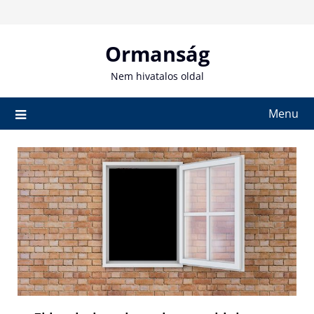
Skip
to
content
Ormanság
Nem hivatalos oldal
Menu