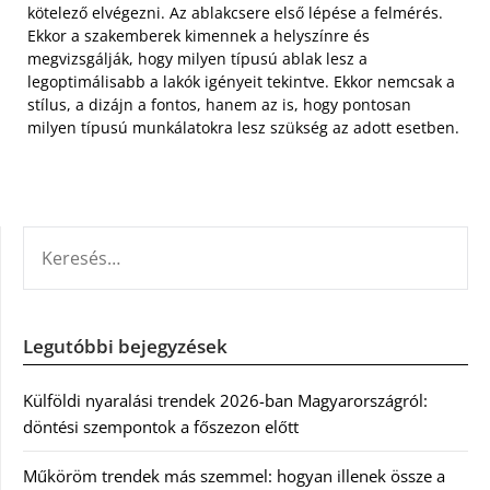
kötelező elvégezni. Az ablakcsere első lépése a felmérés.
Ekkor a szakemberek kimennek a helyszínre és
megvizsgálják, hogy milyen típusú ablak lesz a
legoptimálisabb a lakók igényeit tekintve. Ekkor nemcsak a
stílus, a dizájn a fontos, hanem az is, hogy pontosan
milyen típusú munkálatokra lesz szükség az adott esetben.
KERESÉS:
Legutóbbi bejegyzések
Külföldi nyaralási trendek 2026-ban Magyarországról:
döntési szempontok a főszezon előtt
Műköröm trendek más szemmel: hogyan illenek össze a