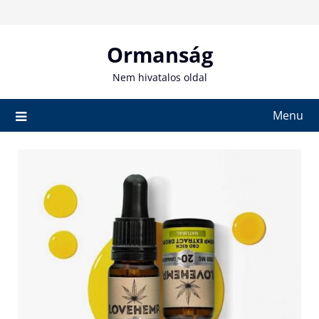
Skip
to
content
Ormanság
Nem hivatalos oldal
Menu