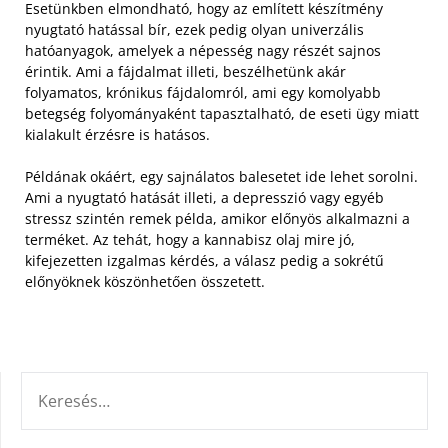
Esetünkben elmondható, hogy az említett készítmény
nyugtató hatással bír, ezek pedig olyan univerzális
hatóanyagok, amelyek a népesség nagy részét sajnos
érintik. Ami a fájdalmat illeti, beszélhetünk akár
folyamatos, krónikus fájdalomról, ami egy komolyabb
betegség folyományaként tapasztalható, de eseti ügy miatt
kialakult érzésre is hatásos.
Példának okáért, egy sajnálatos balesetet ide lehet sorolni.
Ami a nyugtató hatását illeti, a depresszió vagy egyéb
stressz szintén remek példa, amikor előnyös alkalmazni a
terméket. Az tehát, hogy a kannabisz olaj mire jó,
kifejezetten izgalmas kérdés, a válasz pedig a sokrétű
előnyöknek köszönhetően összetett.
KERESÉS: