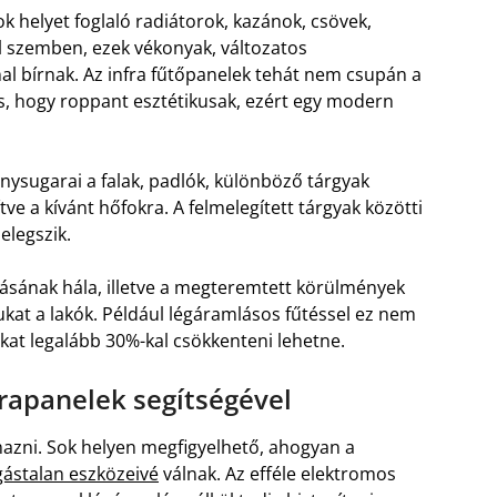
k helyet foglaló radiátorok, kazánok, csövek,
l szemben, ezek vékonyak, változatos
al bírnak. Az infra fűtőpanelek tehát nem csupán a
, hogy roppant esztétikusak, ezért egy modern
énysugarai a falak, padlók, különböző tárgyak
tve a kívánt hőfokra. A felmelegített tárgyak közötti
elegszik.
tásának hála, illetve a megteremtett körülmények
kat a lakók. Például légáramlásos fűtéssel ez nem
ákat legalább 30%-kal csökkenteni lehetne.
frapanelek segítségével
mazni. Sok helyen megfigyelhető, ahogyan a
gástalan eszközeivé
válnak. Az efféle elektromos