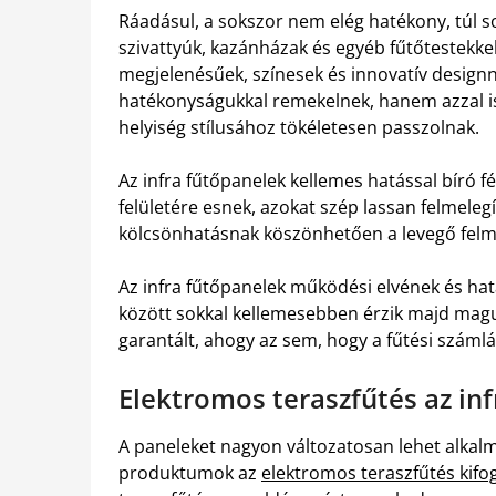
Ráadásul, a sokszor nem elég hatékony, túl so
szivattyúk, kazánházak és egyéb fűtőtestekke
megjelenésűek, színesek és innovatív designn
hatékonyságukkal remekelnek, hanem azzal is
helyiség stílusához tökéletesen passzolnak.
Az infra fűtőpanelek kellemes hatással bíró f
felületére esnek, azokat szép lassan felmelegí
kölcsönhatásnak köszönhetően a levegő felm
Az infra fűtőpanelek működési elvének és ha
között sokkal kellemesebben érzik majd magu
garantált, ahogy az sem, hogy a fűtési száml
Elektromos teraszfűtés az in
A paneleket nagyon változatosan lehet alkal
produktumok az
elektromos teraszfűtés kifo