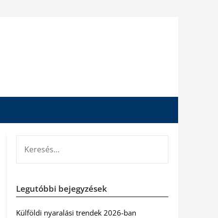
KERESÉS:
Legutóbbi bejegyzések
Külföldi nyaralási trendek 2026-ban