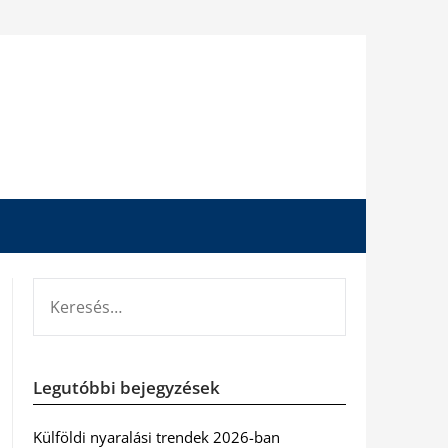
KERESÉS:
Legutóbbi bejegyzések
Külföldi nyaralási trendek 2026-ban