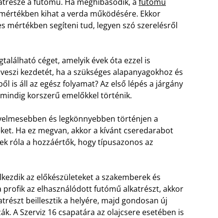
katrésze a futómű. Ha meghibásodik, a
futómű
y mértékben kihat a verda működésére. Ekkor
ljes mértékben segíteni tud, legyen szó szerelésről
található céget, amelyik évek óta ezzel is
 veszi kezdetét, ha a szükséges alapanyagokhoz és
l is áll az egész folyamat? Az első lépés a járgány
 mindig korszerű emelőkkel történik.
nyelmesebben és legkönnyebben történjen a
eket.
Ha ez megvan, akkor a kívánt cseredarabot
ek róla a hozzáértők, hogy típusazonos az
lkezdik az előkészületeket a szakemberek és
a profik az elhasználódott futómű alkatrészt, akkor
katrészt beillesztik a helyére, majd gondosan új
. A Szerviz 16 csapatára az olajcsere esetében is