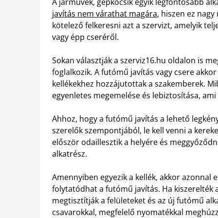
A járművek, gépkocsik egyik legfontosabb al
javítás nem várathat magára
, hiszen ez nag
kötelező felkeresni azt a szervizt, amelyik te
vagy épp cseréről.
Sokan választják a szerviz16.hu oldalon is meg
foglalkozik.
A futómű javítás vagy csere akkor
kellékekhez hozzájutottak a szakemberek. Mibő
egyenletes megemelése és lebiztosítása, ami
Ahhoz, hogy a futómű javítás a lehető legké
szerelők szempontjából, le kell venni a kerek
először odaillesztik a helyére és meggyőződn
alkatrész.
Amennyiben egyezik a kellék, akkor azonnal e
folytatódhat a futómű javítás. Ha kiszerelték 
megtisztítják a felületeket és az új futómű al
csavarokkal, megfelelő nyomatékkal meghúzzák