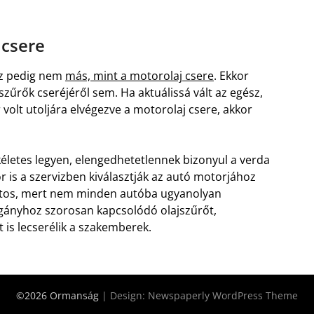
 csere
Ez pedig nem
más, mint a motorolaj csere
. Ekkor
űrők cseréjéről sem. Ha aktuálissá vált az egész,
volt utoljára elvégezve a motorolaj csere, akkor
életes legyen, elengedhetetlennek bizonyul a verda
r is a szervizben kiválasztják az autó motorjához
ontos, mert nem minden autóba ugyanolyan
rgányhoz szorosan kapcsolódó olajszűrőt,
is lecserélik a szakemberek.
©2026 Ormanság
| Design:
Newspaperly WordPress Theme