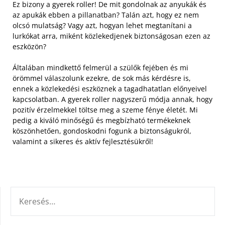
Ez bizony a gyerek roller! De mit gondolnak az anyukák és
az apukák ebben a pillanatban? Talán azt, hogy ez nem
olcsó mulatság? Vagy azt, hogyan lehet megtanítani a
lurkókat arra, miként közlekedjenek biztonságosan ezen az
eszközön?
Általában mindkettő felmerül a szülők fejében és mi
örömmel válaszolunk ezekre, de sok más kérdésre is,
ennek a közlekedési eszköznek a tagadhatatlan előnyeivel
kapcsolatban. A gyerek roller nagyszerű módja annak, hogy
pozitív érzelmekkel töltse meg a szeme fénye életét. Mi
pedig a kiváló minőségű és megbízható termékeknek
köszönhetően, gondoskodni fogunk a biztonságukról,
valamint a sikeres és aktív fejlesztésükről!
KERESÉS: