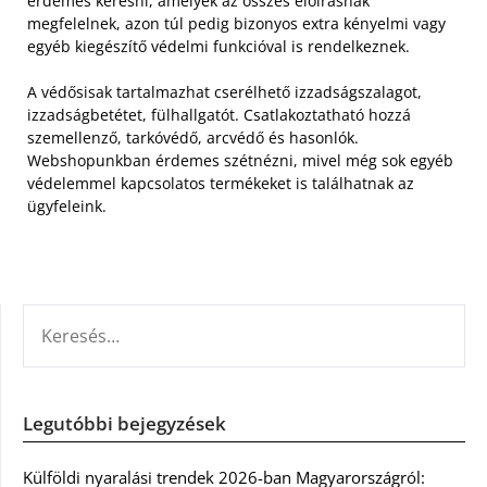
érdemes keresni, amelyek az összes előírásnak
megfelelnek, azon túl pedig bizonyos extra kényelmi vagy
egyéb kiegészítő védelmi funkcióval is rendelkeznek.
A védősisak tartalmazhat cserélhető izzadságszalagot,
izzadságbetétet, fülhallgatót. Csatlakoztatható hozzá
szemellenző, tarkóvédő, arcvédő és hasonlók.
Webshopunkban érdemes szétnézni, mivel még sok egyéb
védelemmel kapcsolatos termékeket is találhatnak az
ügyfeleink.
KERESÉS:
Legutóbbi bejegyzések
Külföldi nyaralási trendek 2026-ban Magyarországról: