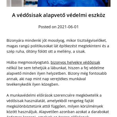
A védősisak alapvető védelmi eszköz
Posted on 2021-06-01
Bizonyára mindenki jót mosolyog, mikor tisztségviselőket,
magas rangú politikusokat lát építkezést megtekinteni és a
szép ruha, öltöny fölött ott a mellény, a sisak.
Hiába megmosolyogtató,
bizonyos helyekre védősisak
nélkül be sem tehetjük a lábunkat, hiszen a fej védelme
alapvető minden ilyen helyzetben. Bizony még fontosabb
annak, aki nap mint nap verejtékes munkával
tevékenykedik ilyen közegben.
A munkavédelmi előírások szerencsére megkövetelik a
védősisak használatát, amelyekből rengeteg fajtát
megkülönböztetünk attól függően, milyen körülmények
között használjuk. Alapvetően azonban azokat a darabokat