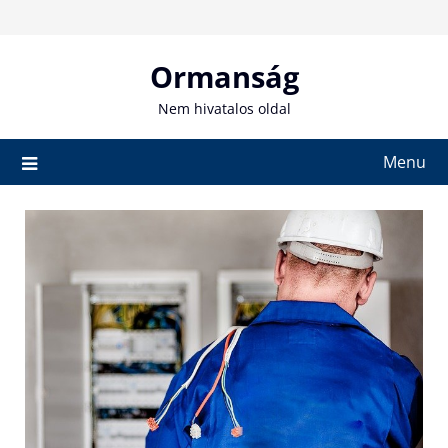
Skip
to
content
Ormanság
Nem hivatalos oldal
Menu