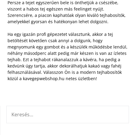
Persze a tejet egyszerűen bele is önthetjük a csészébe,
viszont a habos tej egészen más feelinget nyújt.
Szerencsére, a piacon kaphatóak olyan kiváló tejhabosítók,
amelyekkel gyorsan és hatékonyan lehet dolgozni.
Ha egy igazán profi gépezetet választunk, akkor a tej
betöltését követően csak annyi a dolgunk, hogy
megnyomunk egy gombot és a készülék működésbe lendül,
néhány másodperc alatt pedig már készen is van az ízletes
tejhab. Ezt a tejhabot rákanalazzuk a kávéra, ha pedig a
kedvünk úgy tartja, akkor dekorálhatjuk kakaó vagy fahéj
felhasználásával. Válasszon Ön is a modern tejhabosítók
közül a kavegepwebshop.hu netes üzletben!
KERESÉS: