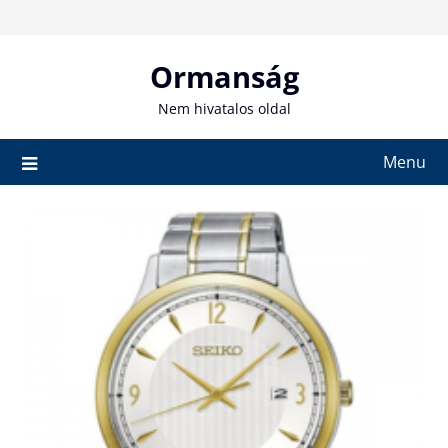
Skip
to
content
Ormanság
Nem hivatalos oldal
Menu