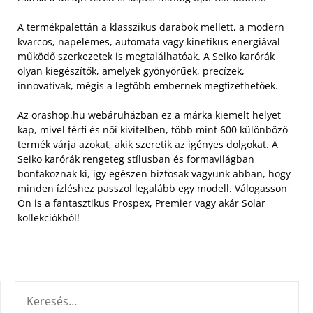
A termékpalettán a klasszikus darabok mellett, a modern
kvarcos, napelemes, automata vagy kinetikus energiával
működő szerkezetek is megtalálhatóak.
A Seiko karórák
olyan kiegészítők, amelyek gyönyörűek, precízek,
innovatívak, mégis a legtöbb embernek megfizethetőek.
Az orashop.hu webáruházban ez a márka kiemelt helyet
kap, mivel férfi és női kivitelben, több mint 600 különböző
termék várja azokat, akik szeretik az igényes dolgokat. A
Seiko karórák rengeteg stílusban és formavilágban
bontakoznak ki, így egészen biztosak vagyunk abban, hogy
minden ízléshez passzol legalább egy modell. Válogasson
Ön is a fantasztikus Prospex, Premier vagy akár Solar
kollekciókból!
KERESÉS: