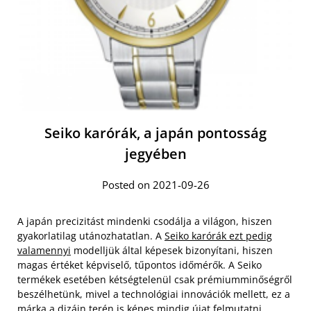
Seiko karórák, a japán pontosság
jegyében
Posted on 2021-09-26
A japán precizitást mindenki csodálja a világon, hiszen
gyakorlatilag utánozhatatlan. A
Seiko karórák ezt pedig
valamennyi
modelljük által képesek bizonyítani, hiszen
magas értéket képviselő, tűpontos időmérők. A Seiko
termékek esetében kétségtelenül csak prémiumminőségről
beszélhetünk, mivel a technológiai innovációk mellett, ez a
márka a dizájn terén is képes mindig újat felmutatni.