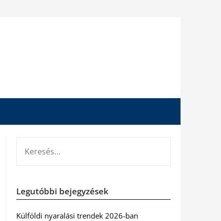
KERESÉS:
Legutóbbi bejegyzések
Külföldi nyaralási trendek 2026-ban