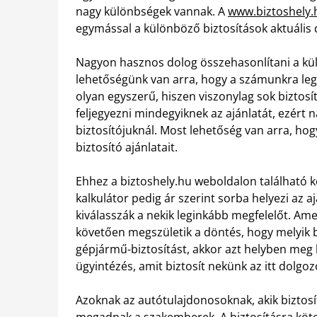
nagy különbségek vannak. A
www.biztoshely.
egymással a különböző biztosítások aktuális dí
Nagyon hasznos dolog összehasonlítani a külön
lehetőségünk van arra, hogy a számunkra leg
olyan egyszerű, hiszen viszonylag sok biztos
feljegyezni mindegyiknek az ajánlatát, ezért
biztosítójuknál. Most lehetőség van arra, hog
biztosító ajánlatait.
Ehhez a biztoshely.hu weboldalon található kö
kalkulátor pedig ár szerint sorba helyezi az a
kiválasszák a nekik leginkább megfelelőt. Am
követően megszületik a döntés, hogy melyik 
gépjármű-biztosítást, akkor azt helyben meg 
ügyintézés, amit biztosít nekünk az itt dolgo
Azoknak az autótulajdonosoknak, akik biztosí