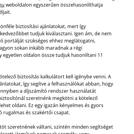
hu
weboldalon egyszerűen összehasonlíthatja
jait.
féle biztosítási ajánlatokat, mert így
kedvezőbbet tudjuk kiválasztani. Igen ám, de nem
ító portálját szükséges ehhez meglátogatni,
 nagyon sokan inkább maradnak a régi
y egyetlen oldalon össze tudjuk hasonlítani 11
telező biztosítás kalkulátort kell igénybe venni. A
jánlatokat, így segítve a felhasználókat abban, hogy
ennyiben a díjszámító rendszer használatát
biztosítónál szeretnénk megkötni a kötelező
lehet oldani. Ez egy igazán kényelmes és gyors
zó rugalmas és szakértői csapat.
tót szeretnének váltani, szintén minden segítséget