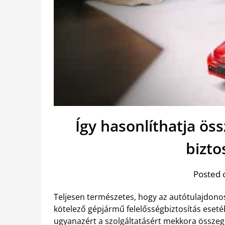
Így hasonlíthatja ös
bizto
Posted 
Teljesen természetes, hogy az autótulajdono
kötelező gépjármű felelősségbiztosítás eset
ugyanazért a szolgáltatásért mekkora összeget 