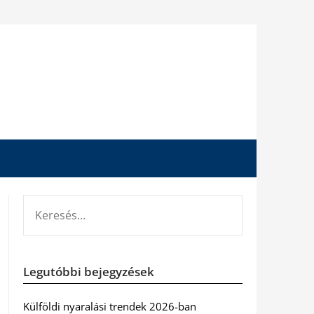
KERESÉS:
Legutóbbi bejegyzések
Külföldi nyaralási trendek 2026-ban