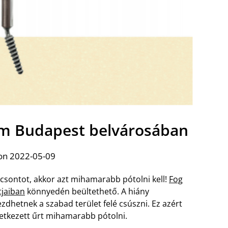
um Budapest belvárosában
on 2022-05-09
ócsontot, akkor azt mihamarabb pótolni kell!
Fog
tjaiban
könnyedén beültethető. A hiány
dhetnek a szabad terület felé csúszni. Ez azért
letkezett űrt mihamarabb pótolni.