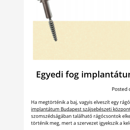
Egyedi fog implantát
Posted 
Ha megtörténik a baj, vagyis elveszít egy rág
implantátum Budapest szájsebészeti közpon
szomszédságában található rágócsontok elkez
történik meg, mert a szervezet igyekszik a ke