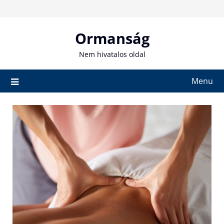
Skip
to
content
Ormanság
Nem hivatalos oldal
Menu