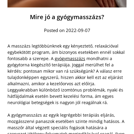
Mire jó a gyógymasszázs?
Posted on 2022-09-07
A masszázs legtöbbünknek egy kényeztető, relaxációval
egybekötött program, ám bizonyos esetekben ennél sokkal
fontosabb a szerepe. A
gyógymasszázs
mondhatni a
gyógytorna kiegészítő terápiája. Joggal merülhet fel a
kérdés: pontosan mikor van rá szükségünk? A válasz erre
tulajdonképpen egyszerű, hiszen akkor kell ezt az eljárást
alkalmazni, amikor a kezelőorvos azt előírja.
Leggyakrabban különböző izomtónus problémák, nyaki és
hátfájdalmak esetén bevett kezelési forma, ám egyes
neurológiai betegségek is nagyon jól reagálnak rá.
A gyógymasszázs az egyik legrégebbi terápiás eljárás,
mozgásszervi panaszok esetében szinte mindig hatásos. A
masszőr által végzett speciális fogások hatására a
szervezet jótékony folyamatok megindításával reagál. Ilyen