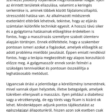
az érintett területek ellazulása, valamint a keringés
serkentése is, aminek többek között fájdalomcsillapító,
stresszoldó hatása van. Az alkalmazott módszerek
esetenként eltérőek lehetnek, tekintve, hogy az eljárás
számtalan különféle technikát egyesít.
A hosszú távú siker
és a gyógytorna hatásainak elősegítése érdekében is
fontos, hogy a masszírozás személyre szabott ütemterv
alapján történjen. Ennek előfeltétele, hogy a szakember
pontosan ismeri azokat a fogásokat, amelyek elősegítik az
adott probléma mielőbbi javulását. Éppen emiatt rendkívül
fontos, hogy a terápia megkezdését egy alapos konzultáció
előzze meg. A gyógymasszőr ennek során felméri a
szükséges tennivalókat és pontosan összeállítja a
leghatásosabb metódust.
Ugyancsak óriási a jelentősége a kórelőzmény ismeretének,
mivel vannak olyan helyzetek, illetve betegségek, amelyek
tükrében ellenjavalt a masszázs. Ilyen például a diabétesz
vagy a vérzékenység, de egy törés vagy ficam is kizáró ok
lehet. Mindenképpen adjunk pontos tájékoztatást az
egészségügyi állapotunkról, hiszen azon sok esetben csak