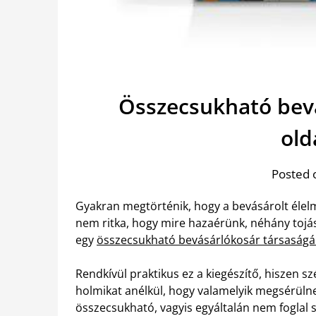
Összecsukható bev
old
Posted 
Gyakran megtörténik, hogy a bevásárolt élel
nem ritka, hogy mire hazaérünk, néhány tojás
egy
összecsukható bevásárlókosár társaságá
Rendkívül praktikus ez a kiegészítő, hiszen s
holmikat anélkül, hogy valamelyik megsérüln
összecsukható, vagyis egyáltalán nem foglal 