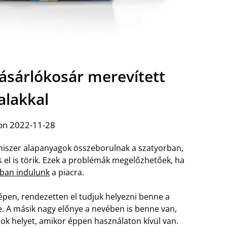
ásárlókosár merevített
alakkal
on 2022-11-28
miszer alapanyagok összeborulnak a szatyorban,
 el is törik. Ezek a problémák megelőzhetőek, ha
ban indulunk
a piacra.
zépen, rendezetten el tudjuk helyezni benne a
e. A másik nagy előnye a nevében is benne van,
sok helyet, amikor éppen használaton kívül van.