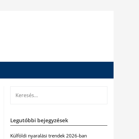
KERESÉS:
Legutóbbi bejegyzések
Külföldi nyaralási trendek 2026-ban