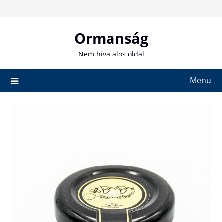
Skip
to
content
Ormanság
Nem hivatalos oldal
Menu