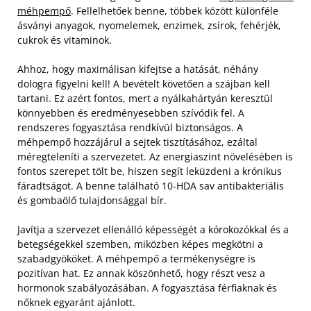
méhpempő
. Fellelhetőek benne, többek között különféle
ásványi anyagok, nyomelemek, enzimek, zsírok, fehérjék,
cukrok és vitaminok.
Ahhoz, hogy maximálisan kifejtse a hatását, néhány
dologra figyelni kell! A bevételt követően a szájban kell
tartani. Ez azért fontos, mert a nyálkahártyán keresztül
könnyebben és eredményesebben szívódik fel. A
rendszeres fogyasztása rendkívül biztonságos.
A
méhpempő hozzájárul a sejtek tisztításához, ezáltal
méregteleníti a szervezetet. Az energiaszint növelésében is
fontos szerepet tölt be, hiszen segít leküzdeni a krónikus
fáradtságot. A benne található 10-HDA sav antibakteriális
és gombaölő tulajdonsággal bír.
Javítja a szervezet ellenálló képességét a kórokozókkal és a
betegségekkel szemben, miközben képes megkötni a
szabadgyököket. A méhpempő a termékenységre is
pozitívan hat. Ez annak köszönhető, hogy részt vesz a
hormonok szabályozásában. A fogyasztása férfiaknak és
nőknek egyaránt ajánlott.