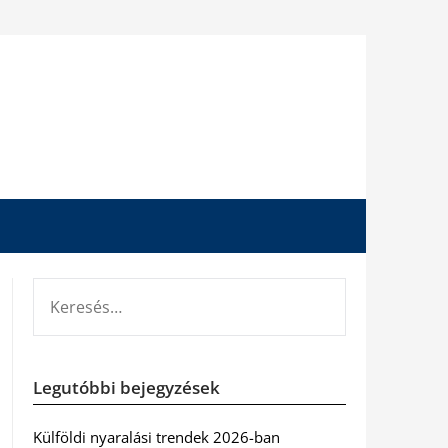
KERESÉS:
Legutóbbi bejegyzések
Külföldi nyaralási trendek 2026-ban