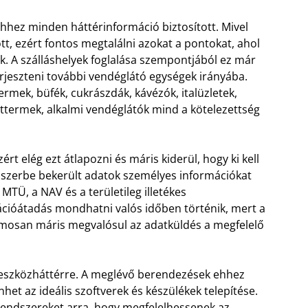
ehhez minden háttérinformáció biztosított. Mivel
t, ezért fontos megtalálni azokat a pontokat, ahol
k. A szálláshelyek foglalása szempontjából ez már
erjeszteni további vendéglátó egységek irányába.
termek, büfék, cukrászdák, kávézók, italüzletek,
ttermek, alkalmi vendéglátók mind a kötelezettség
rt elég ezt átlapozni és máris kiderül, hogy ki kell
ndszerbe bekerült adatok személyes információkat
TÜ, a NAV és a területileg illetékes
cióátadás mondhatni valós időben történik, mert a
mosan máris megvalósul az adatküldés a megfelelő
eszközháttérre. A meglévő berendezések ehhez
het az ideális szoftverek és készülékek telepítése.
 rendszereket arra, hogy megfelelhessenek az