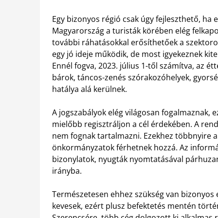
Egy bizonyos régió csak úgy fejleszthető, ha 
Magyarország a turisták körében elég felkapot
további ráhatásokkal erősíthetőek a szektoro
egy jó ideje működik, de most igyekeznek kit
Ennél fogva, 2023. július 1-től számítva, az ét
bárok, táncos-zenés szórakozóhelyek, gyorsé
hatálya alá kerülnek.
A jogszabályok elég világosan fogalmaznak, ezé
mielőbb regisztráljon a cél érdekében. A re
nem fognak tartalmazni. Ezekhez többnyire a M
önkormányzatok férhetnek hozzá. Az informá
bizonylatok, nyugták nyomtatásával párhuza
irányba.
Természetesen ehhez szükség van bizonyos 
kevesek, ezért plusz befektetés mentén történ
Szerencsére, több cég dolgozott ki alkalmas