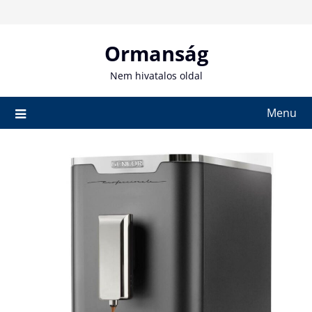
Skip
to
content
Ormanság
Nem hivatalos oldal
Menu