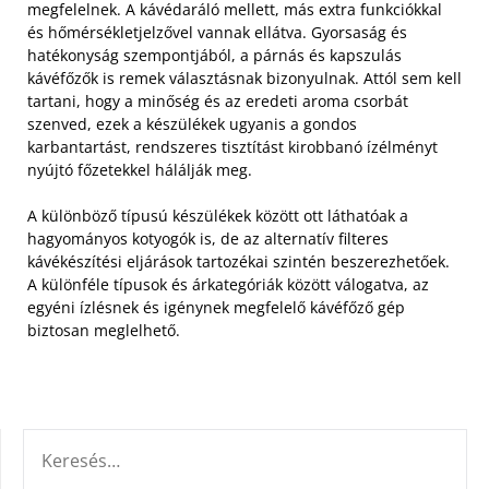
megfelelnek. A kávédaráló mellett, más extra funkciókkal
és hőmérsékletjelzővel vannak ellátva.
Gyorsaság és
hatékonyság szempontjából, a párnás és kapszulás
kávéfőzők is remek választásnak bizonyulnak. Attól sem kell
tartani, hogy a minőség és az eredeti aroma csorbát
szenved, ezek a készülékek ugyanis a gondos
karbantartást, rendszeres tisztítást kirobbanó ízélményt
nyújtó főzetekkel hálálják meg.
A különböző típusú készülékek között ott láthatóak a
hagyományos kotyogók is, de az alternatív filteres
kávékészítési eljárások tartozékai szintén beszerezhetőek.
A különféle típusok és árkategóriák között válogatva, az
egyéni ízlésnek és igénynek megfelelő kávéfőző gép
biztosan meglelhető.
KERESÉS: