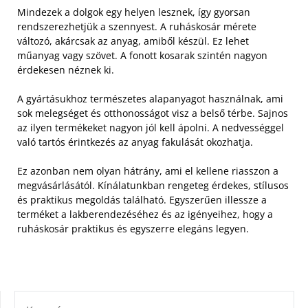
Mindezek a dolgok egy helyen lesznek, így gyorsan
rendszerezhetjük a szennyest. A ruháskosár mérete
változó, akárcsak az anyag, amiből készül. Ez lehet
műanyag vagy szövet. A fonott kosarak szintén nagyon
érdekesen néznek ki.
A gyártásukhoz természetes alapanyagot használnak, ami
sok melegséget és otthonosságot visz a belső térbe. Sajnos
az ilyen termékeket nagyon jól kell ápolni. A nedvességgel
való tartós érintkezés az anyag fakulását okozhatja.
Ez azonban nem olyan hátrány, ami el kellene riasszon a
megvásárlásától. Kínálatunkban rengeteg érdekes, stílusos
és praktikus megoldás található. Egyszerűen illessze a
terméket a lakberendezéséhez és az igényeihez, hogy a
ruháskosár praktikus és egyszerre elegáns legyen.
KERESÉS: