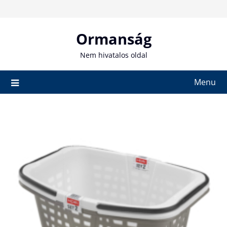
Skip
to
content
Ormanság
Nem hivatalos oldal
Menu