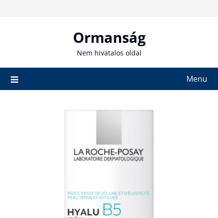
Skip
to
content
Ormanság
Nem hivatalos oldal
Menu