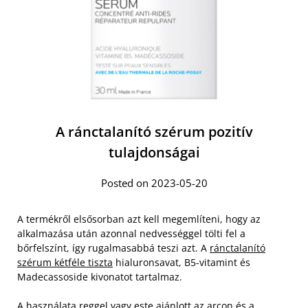
A ránctalanító szérum pozitív
tulajdonságai
Posted on 2023-05-20
A termékről elsősorban azt kell megemlíteni, hogy az
alkalmazása után azonnal nedvességgel tölti fel a
bőrfelszínt, így rugalmasabbá teszi azt. A
ránctalanító
szérum kétféle tiszta
hialuronsavat, B5-vitamint és
Madecassoside kivonatot tartalmaz.
A használata reggel vagy este ajánlott az arcon és a