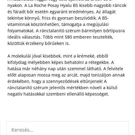
nyakon. A La Roche Posay Hyalu B5 kisebb-nagyobb ráncok
és fáradt bőr esetén egyaránt eredményes. Az állagát
tekintve könnyű, friss és gyorsan beszívódik.
A B5-
vitaminnak köszönhetően, támogatja a megújulási
folyamatokat. A ránctalanító szérum bármilyen bőrtípusra
ideális választás. Több mint 580 emberen tesztelték,
közöttük érzékeny bőrűeken is.
A molekulái jóval kisebbek, mint a krémeké, ebből
kifolyólag mélyebben képes behatolni a rétegekbe. A
hatása már néhány nap után szemmel látható. A felvitele
előtt alaposan mossa meg az arcát, majd tonizáljon annak
érdekében, hogy a szennyeződések eltűnjenek! A
ránctalanító szérum jelentős mértékben növeli a külső
negatív hatásokkal szembeni ellenálló képességet.
KERESÉS: