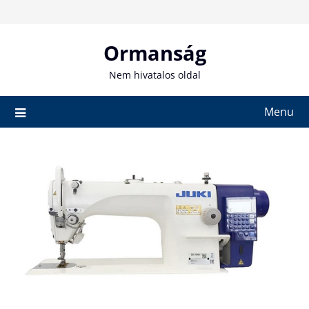
Skip
to
content
Ormanság
Nem hivatalos oldal
Menu