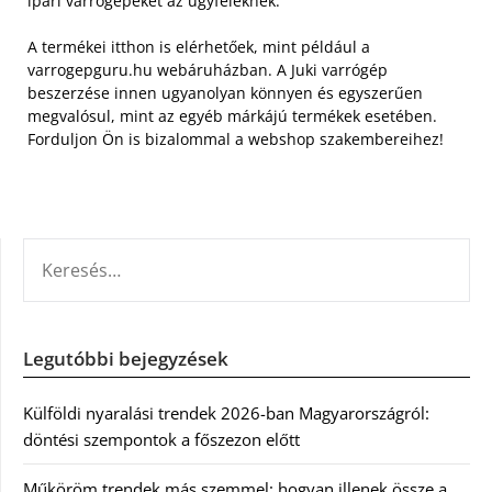
ipari varrógépeket az ügyfeleknek.
A termékei itthon is elérhetőek, mint például a
varrogepguru.hu webáruházban. A Juki varrógép
beszerzése innen ugyanolyan könnyen és egyszerűen
megvalósul, mint az egyéb márkájú termékek esetében.
Forduljon Ön is bizalommal a webshop szakembereihez!
KERESÉS:
Legutóbbi bejegyzések
Külföldi nyaralási trendek 2026-ban Magyarországról:
döntési szempontok a főszezon előtt
Műköröm trendek más szemmel: hogyan illenek össze a