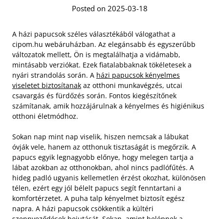
Posted on 2025-03-18
A házi papucsok széles választékából válogathat a
cipom.hu webáruházban. Az elegánsabb és egyszerűbb
változatok mellett, Ön is megtalálhatja a vidámabb,
mintásabb verziókat. Ezek fiatalabbaknak tökéletesek a
nyári strandolás során. A
házi papucsok kényelmes
viseletet biztosítanak
az otthoni munkavégzés, utcai
csavargás és fürdőzés során. Fontos kiegészítőnek
számítanak, amik hozzájárulnak a kényelmes és higiénikus
otthoni életmódhoz.
Sokan nap mint nap viselik, hiszen nemcsak a lábukat
óvják vele, hanem az otthonuk tisztaságát is megőrzik. A
papucs egyik legnagyobb előnye, hogy melegen tartja a
lábat azokban az otthonokban, ahol nincs padlófűtés. A
hideg padló ugyanis kellemetlen érzést okozhat, különösen
télen, ezért egy jól bélelt papucs segít fenntartani a
komfortérzetet. A puha talp kényelmet biztosít egész
napra. A házi papucsok csökkentik a kültéri
szennyeződések bejutását. Sokan, amint belépnek a