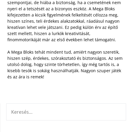
szempontjai, de hiába a biztonság, ha a csemetének nem
nyeri el a tetszését az a bizonyos eszköz.
A Mega Bloks
kifejezetten a kicsik figyelmének felkeltését célozza meg,
hiszen színes, teli érdekes alakzatokkal, ráadásul nagyon
kreatívan lehet vele játszani. Ez pedig külön érv az építő
szett mellett, hiszen a lurkók kreativitását,
finommotorikáját már az első években lehet támogatni.
A Mega Bloks tehát mindent tud, amiért nagyon szeretik,
hiszen szép, érdekes, szórakoztató és biztonságos. Az sem
utolsó dolog, hogy szinte törhetetlen, így még tartós is, a
kisebb tesók is sokáig használhatják. Nagyon szuper játék
és az ára is remek!
KERESÉS: