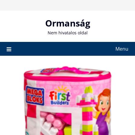
Skip
to
content
Ormanság
Nem hivatalos oldal
Menu