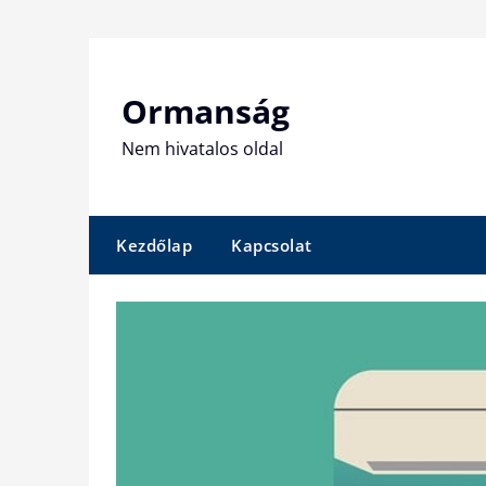
Skip
to
content
Ormanság
Nem hivatalos oldal
Kezdőlap
Kapcsolat