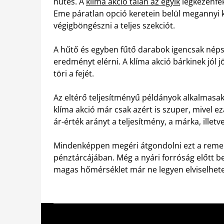
hűtés. A
klíma akció talán az egyik
legkézenfek
Eme páratlan opció keretein belül megannyi k
végigböngészni a teljes szekciót.
A hűtő és egyben fűtő darabok igencsak néps
eredményt elérni. A klíma akció bárkinek jól
töri a fejét.
Az eltérő teljesítményű példányok alkalmasak 
klíma akció már csak azért is szuper, mivel ez
ár-érték arányt a teljesítmény, a márka, illet
Mindenképpen megéri átgondolni ezt a remek
pénztárcájában. Még a nyári forróság előtt be
magas hőmérséklet már ne legyen elviselhete