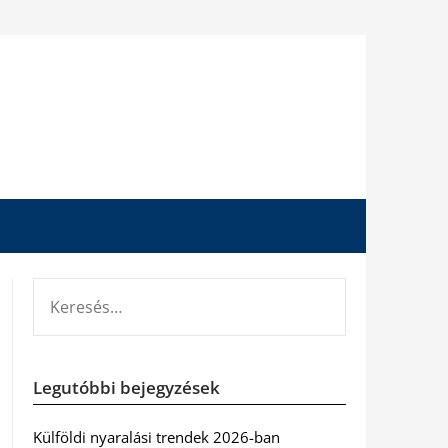
KERESÉS:
Legutóbbi bejegyzések
Külföldi nyaralási trendek 2026-ban