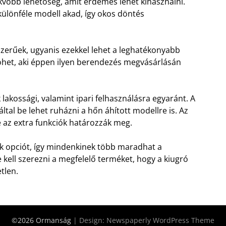
vőbb lehetőség, amit érdemes lehet kihasználni.
ülönféle modell akad, így okos döntés
zerűek, ugyanis ezekkel lehet a leghatékonyabb
 jöhet, aki éppen ilyen berendezés megvásárlásán
lakossági, valamint ipari felhasználásra egyaránt. A
által be lehet ruházni a hőn áhított modellre is. Az
ve az extra funkciók határozzák meg.
 opciót, így mindenkinek több maradhat a
 kell szerezni a megfelelő terméket, hogy a kiugró
tlen.
©2026 Ormanság
| Design:
Newspaperly WordPress Theme