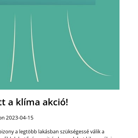
tt a klíma akció!
on 2023-04-15
bizony a legtöbb lakásban szükségessé válik a