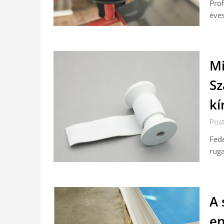
Prof
éves
Mi
Sz
kí
Pos
Fede
ruga
A 
en