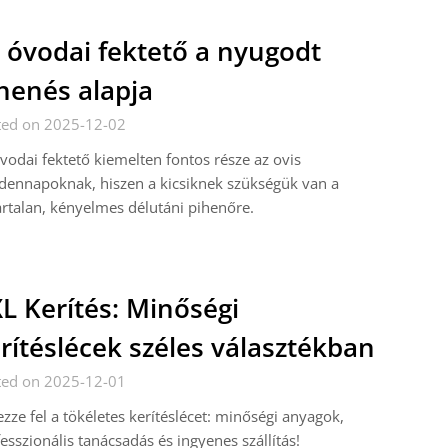
 óvodai fektető a nyugodt
henés alapja
ted on 2025-12-02
vodai fektető kiemelten fontos része az ovis
ennapoknak, hiszen a kicsiknek szükségük van a
rtalan, kényelmes délutáni pihenőre.
L Kerítés: Minőségi
rítéslécek széles választékban
ted on 2025-12-01
zze fel a tökéletes kerítéslécet: minőségi anyagok,
esszionális tanácsadás és ingyenes szállítás!