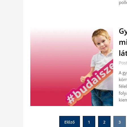
poll
Gy
mi
lá
Pos
A g
körn
féle
foly
kiem
Bejegyzések
Előző
1
2
3