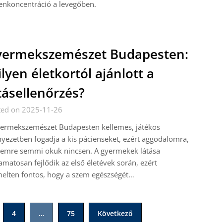
enkoncentráció a levegőben.
ermekszemészet Budapesten:
lyen életkortól ajánlott a
tásellenőrzés?
ted on 2025-11-26
yermekszemészet Budapesten kellemes, játékos
yezetben fogadja a kis pácienseket, ezért aggodalomra,
lemre semmi okuk nincsen. A gyermekek látása
amatosan fejlődik az első életévek során, ezért
elten fontos, hogy a szem egészségét…
4
…
75
Következő