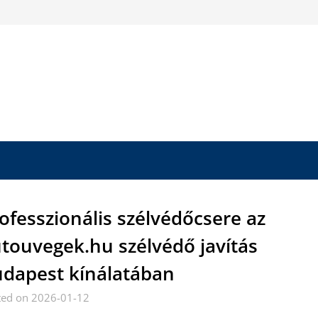
ofesszionális szélvédőcsere az
touvegek.hu szélvédő javítás
dapest kínálatában
ted on 2026-01-12