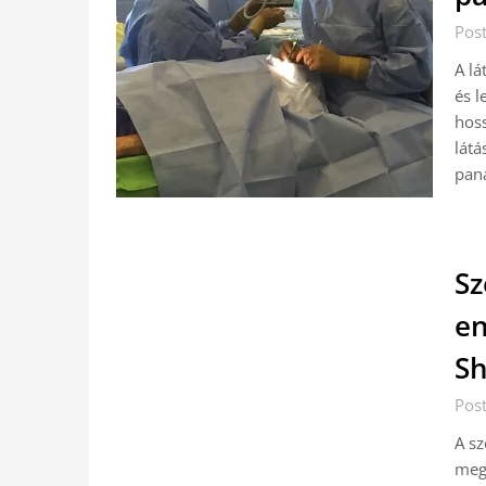
Pos
A lá
és l
hos
látá
pan
Sz
en
Sh
Pos
A sz
megn