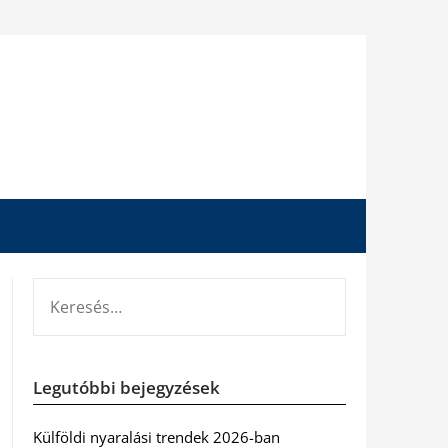
KERESÉS:
Legutóbbi bejegyzések
Külföldi nyaralási trendek 2026-ban