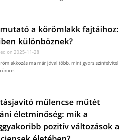
mutató a körömlakk fajtáihoz:
ben különböznek?
ted on 2025-11-28
römlakkozás ma már jóval több, mint gyors színfelvitel
örömre.
tásjavító műlencse műtét
áni életminőség: mik a
ggyakoribb pozitív változások a
ciensek életében?