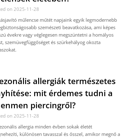
ted on 2025-11-28
tásjavító műlencse műtét napjaink egyik legmodernebb
egbiztonságosabb szemészeti beavatkozása, ami képes
szú évekre vagy véglegesen megszüntetni a homályos
st, szemüvegfüggőséget és szürkehályog okozta
aszokat.
ezonális allergiák természetes
yhítése: mit érdemes tudni a
enmen piercingről?
ted on 2025-11-28
ezonális allergia minden évben sokak életét
ehezíti, különösen tavasszal és ősszel, amikor megnő a