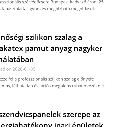
esszionális szélvédőcsere Budapest kedvező áron, 25
 tapasztalattal, gyors és megbízható megoldások.
nőségi szilikon szalag a
akatex pamut anyag nagyker
nálatában
ted on 2026-01-05
zze fel a professzionális szilikon szalag előnyeit:
lmas, láthatatlan és tartós megoldás ruhatervezőknek.
szendvicspanelek szerepe az
ergiahatékony ipari épületek