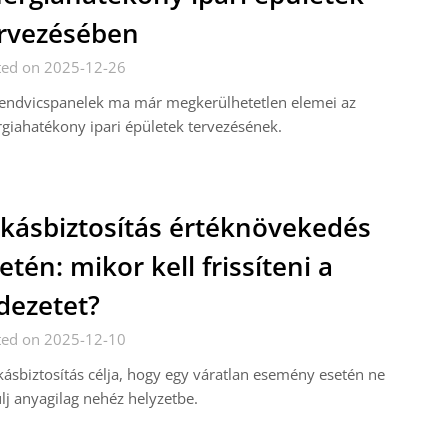
rvezésében
ted on 2025-12-26
zendvicspanelek ma már megkerülhetetlen elemei az
giahatékony ipari épületek tervezésének.
kásbiztosítás értéknövekedés
etén: mikor kell frissíteni a
dezetet?
ted on 2025-12-10
kásbiztosítás célja, hogy egy váratlan esemény esetén ne
lj anyagilag nehéz helyzetbe.