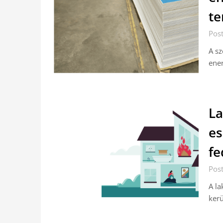
te
Pos
A s
ener
La
es
fe
Pos
A la
kerü