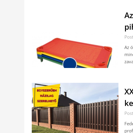
Az
pi
Pos
Az ó
mind
zava
XX
ke
Pos
Fede
prof