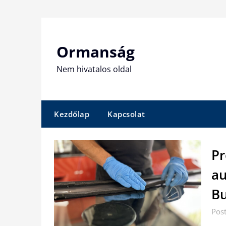
Skip
to
content
Ormanság
Nem hivatalos oldal
Kezdőlap
Kapcsolat
Pr
au
Bu
Pos