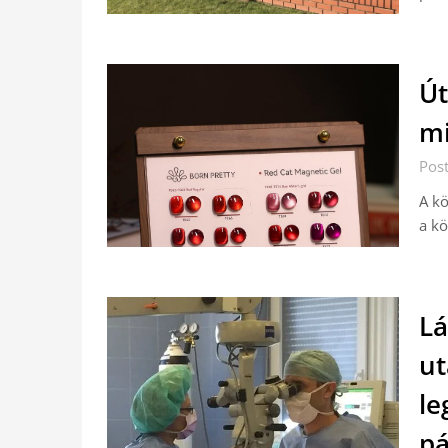
Út
mi
Pos
A kö
a k
Lá
ut
le
pá