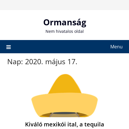
Skip
to
content
Ormanság
Nem hivatalos oldal
Menu
Nap:
2020. május 17.
Kiváló mexikói ital, a tequila