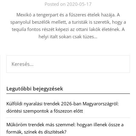
Posted on 2020-05-17
Mexikó a tengerpart és a fűszeres ételek hazája. A
spanyolul beszélők mellett, a turisták is szeretik, hogy a
tequila fontos részét képezi az ottani lakók életének. A
helyi italt sokan csak tüzes…
KERESÉS:
Legutóbbi bejegyzések
Külföldi nyaralási trendek 2026-ban Magyarországról:
döntési szempontok a főszezon előtt
Műköröm trendek más szemmel: hogyan illenek össze a
formák, színek és díszítések?