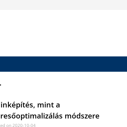
.
linképítés, mint a
resőoptimalizálás módszere
ted on 2020-10-04