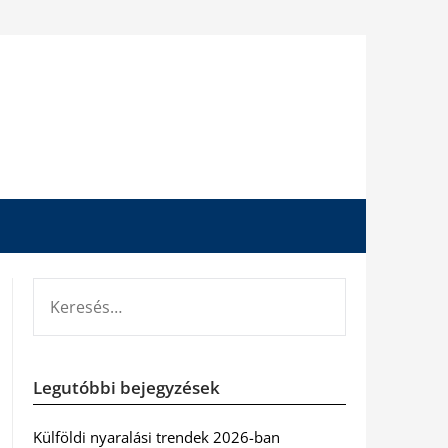
KERESÉS:
Legutóbbi bejegyzések
Külföldi nyaralási trendek 2026-ban