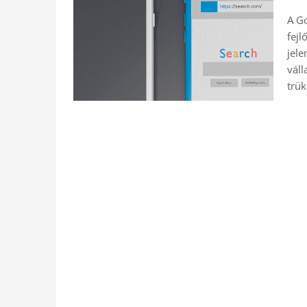
A Go
fejl
jele
váll
trü