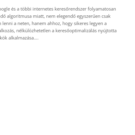
ogle és a többi internetes keresőrendszer folyamatosan
ődő algoritmusa miatt, nem elegendő egyszerűen csak
n lenni a neten, hanem ahhoz, hogy sikeres legyen a
alkozás, nélkülözhetetlen a keresőoptimalizálás nyújtotta
kkök alkalmazása….