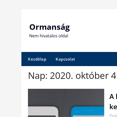
Skip
to
content
Ormanság
Nem hivatalos oldal
Kezdőlap
Kapcsolat
Nap:
2020. október 4
A 
ke
Pos