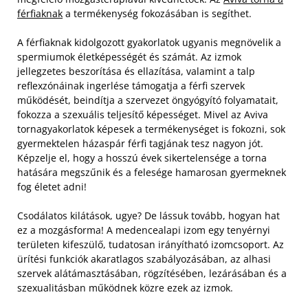
férfiaknak
a termékenység fokozásában is segíthet.
A férfiaknak kidolgozott gyakorlatok ugyanis megnövelik a
spermiumok életképességét és számát. Az izmok
jellegzetes beszorítása és ellazítása, valamint a talp
reflexzónáinak ingerlése támogatja a férfi szervek
működését, beindítja a szervezet öngyógyító folyamatait,
fokozza a szexuális teljesítő képességet. Mivel az Aviva
tornagyakorlatok képesek a termékenységet is fokozni, sok
gyermektelen házaspár férfi tagjának tesz nagyon jót.
Képzelje el, hogy a hosszú évek sikertelensége a torna
hatására megszűnik és a felesége hamarosan gyermeknek
fog életet adni!
Csodálatos kilátások, ugye? De lássuk tovább, hogyan hat
ez a mozgásforma! A medencealapi izom egy tenyérnyi
területen kifeszülő, tudatosan irányítható izomcsoport.
Az
ürítési funkciók akaratlagos szabályozásában, az alhasi
szervek alátámasztásában, rögzítésében, lezárásában és a
szexualitásban működnek közre ezek az izmok.