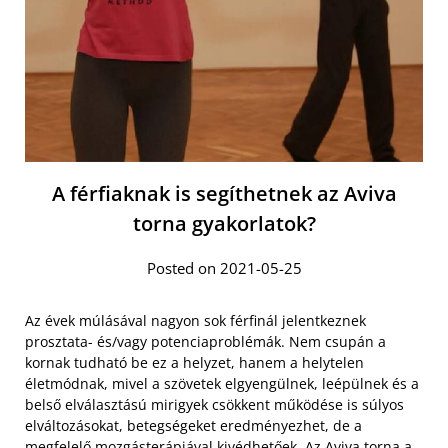
A férfiaknak is segíthetnek az Aviva
torna gyakorlatok?
Posted on 2021-05-25
Az évek múlásával nagyon sok férfinál jelentkeznek
prosztata- és/vagy potenciaproblémák. Nem csupán a
kornak tudható be ez a helyzet, hanem a helytelen
életmódnak, mivel a szövetek elgyengülnek, leépülnek és a
belső elválasztású mirigyek csökkent működése is súlyos
elváltozásokat, betegségeket eredményezhet, de a
megfelelő mozgásterápiával kivédhetőek. Az
Aviva torna a