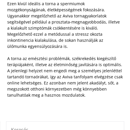
Ezen kívül ideális a torna a spermiumok
mozgékonyságának, életképességének fokozására.
Ugyanakkor megelőzhető az Aviva tornagyakorlatok
segítségével például a prosztata-megnagyobbodás, illetve
a kialakult szimptómák csökkentésére is kiváló.
Megelőzhető ezzel a metódussal a stressz okozta
inkontinencia kialakulása, de sokan használják az
ülőmunka egyensúlyozására is.
A torna az emésztési problémák, székrekedés kiegészítő
terápiájaként, illetve az életminőség javítására is optimális.
A jelenlegi helyzet nem engedi meg a személyes jelenléttel
tartandó tornaórákat, így az Aviva tanfolyam elvégzése csak
online lehetséges. Ez azonban nem jelent akadályt, sőt, a
megszokott otthoni környezetben még könnyebben
tanulhatóak meg a hasznos mozdulatok.
KERESÉS: