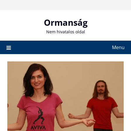
Skip
to
content
Ormanság
Nem hivatalos oldal
Menu